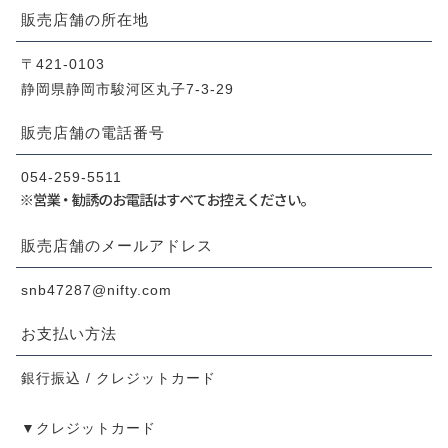
CHECKED PRODUCTS
販売店舗の所在地
注文履歴
ORDER HISTORY
〒421-0103
ショッピングガイド
静岡県静岡市駿河区丸子7-3-29
SHOPPING GUIDE
販売店舗の電話番号
当店について
ABOUT US
054-259-5511
お知らせ
NEWS
コンテンツ
販売店舗のメールアドレス
CONTENT
よくある質問
snb47287@nifty.com
FAQ
お問い合わせ
お支払い方法
CONTACT
銀行振込 / クレジットカード
▼クレジットカード