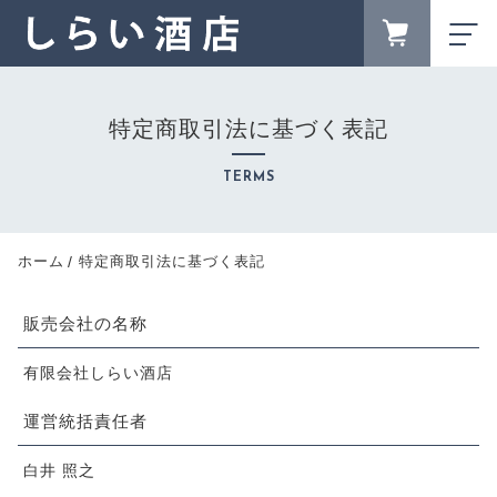
FAVORITE
LOGIN
特定商取引法に基づく表記
ランキング
RANKING
TERMS
セール商品
SALE
キャンペーン
ホーム
特定商取引法に基づく表記
CAMPAIGN
新着商品
販売会社の名称
NEW ITEM
地酒から探す
有限会社しらい酒店
LOCAL SAKE
運営統括責任者
商品一覧
PRODUCTS
白井 照之
最近チェックした商品