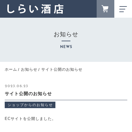
FAVORITE
LOGIN
お知らせ
ランキング
RANKING
NEWS
セール商品
SALE
キャンペーン
ホーム
お知らせ
サイト公開のお知らせ
CAMPAIGN
新着商品
2023.06.23
NEW ITEM
サイト公開のお知らせ
地酒から探す
LOCAL SAKE
ショップからのお知らせ
商品一覧
ECサイトを公開しました。
PRODUCTS
最近チェックした商品